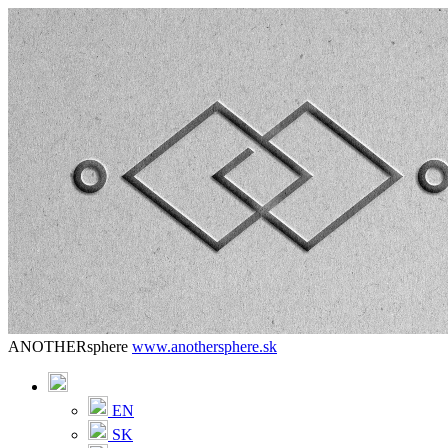
ANOTHERsphere
www.anothersphere.sk
EN
SK