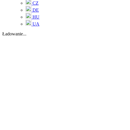
CZ
DE
HU
UA
Ładowanie...