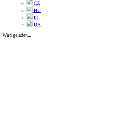
CZ
HU
PL
UA
Wird geladen...