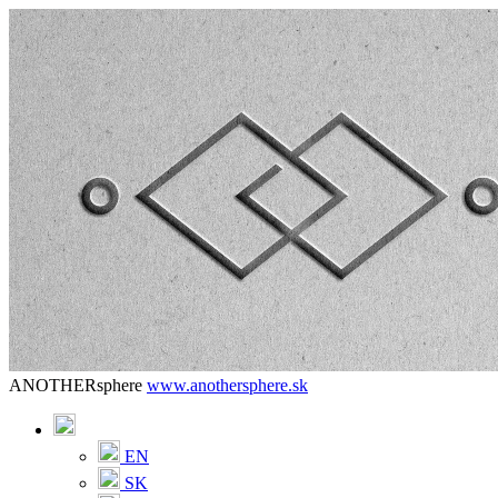
ANOTHERsphere
www.anothersphere.sk
EN
SK