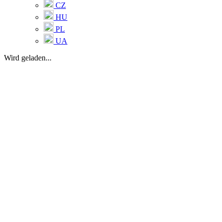
CZ
HU
PL
UA
Wird geladen...