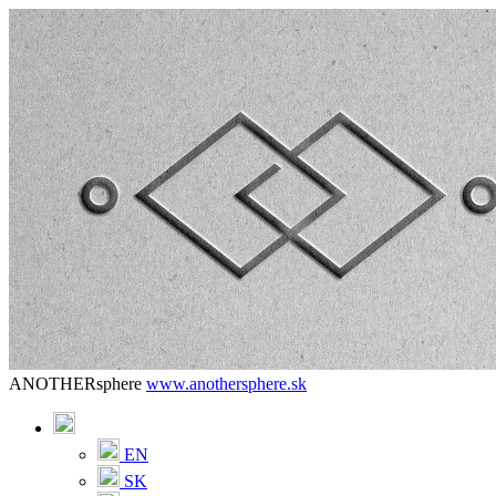
ANOTHERsphere
www.anothersphere.sk
EN
SK