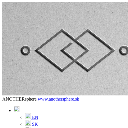
ANOTHERsphere
www.anothersphere.sk
EN
SK