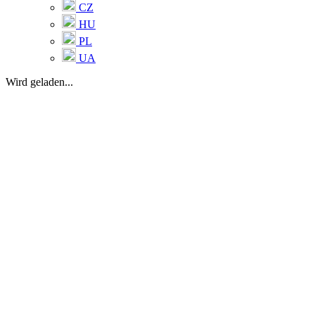
CZ
HU
PL
UA
Wird geladen...