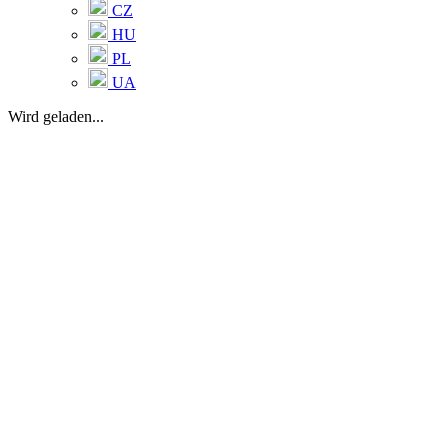
CZ
HU
PL
UA
Wird geladen...