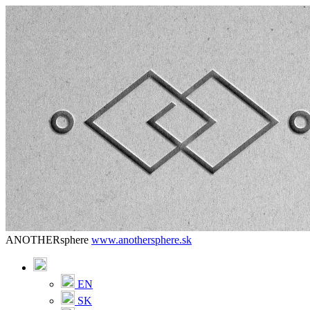
ANOTHERsphere
www.anothersphere.sk
EN
SK