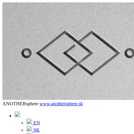
ANOTHERsphere
www.anothersphere.sk
EN
SK