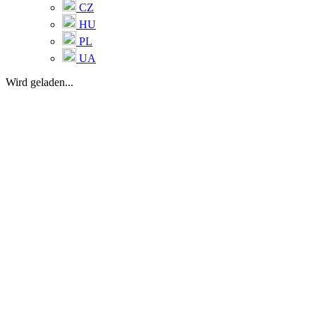
CZ
HU
PL
UA
Wird geladen...