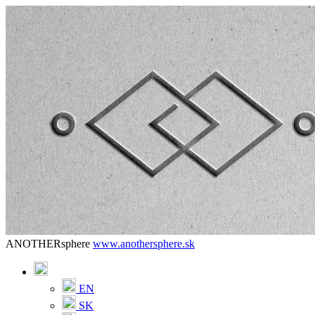
ANOTHERsphere
www.anothersphere.sk
EN
SK