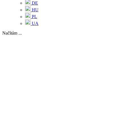
DE
HU
PL
UA
Načítám ...