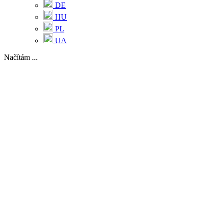
DE
HU
PL
UA
Načítám ...