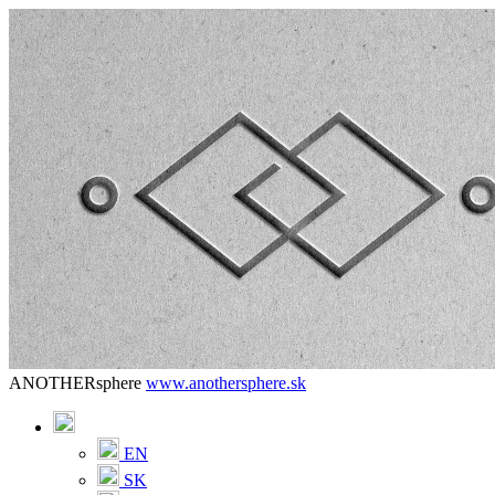
ANOTHERsphere
www.anothersphere.sk
EN
SK