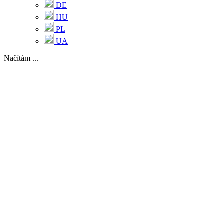
DE
HU
PL
UA
Načítám ...