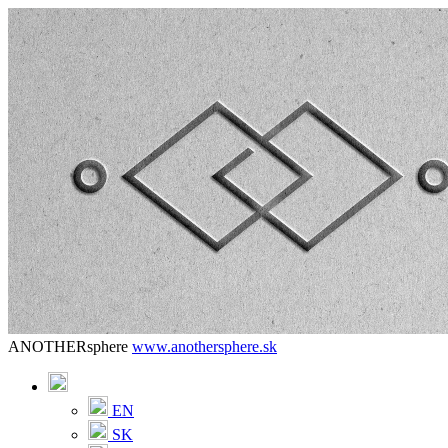
ANOTHERsphere
www.anothersphere.sk
EN
SK