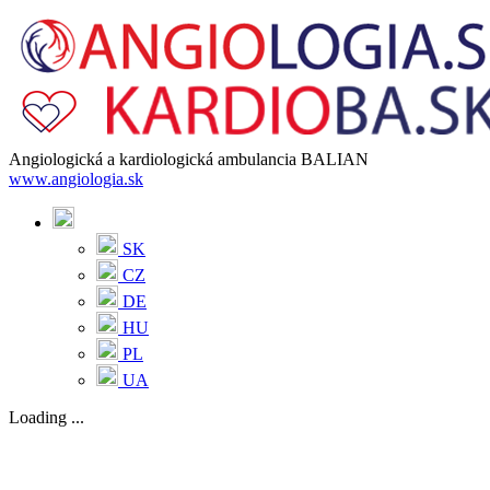
Angiologická a kardiologická ambulancia BALIAN
www.angiologia.sk
SK
CZ
DE
HU
PL
UA
Loading ...