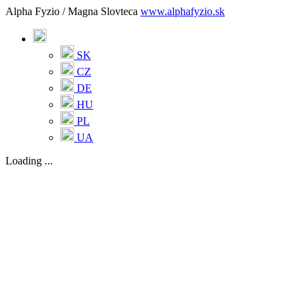
Alpha Fyzio / Magna Slovteca
www.alphafyzio.sk
SK
CZ
DE
HU
PL
UA
Loading ...