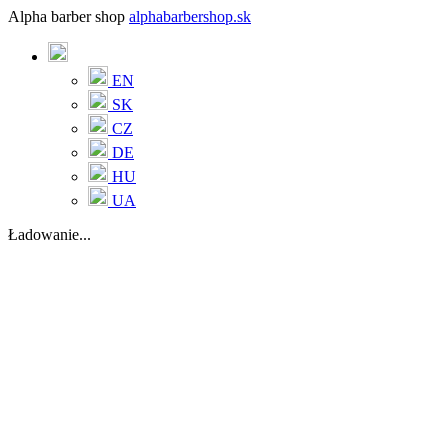
Alpha barber shop
alphabarbershop.sk
EN
SK
CZ
DE
HU
UA
Ładowanie...