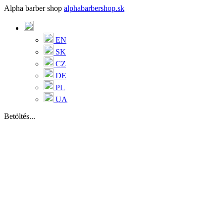
Alpha barber shop
alphabarbershop.sk
EN
SK
CZ
DE
PL
UA
Betöltés...