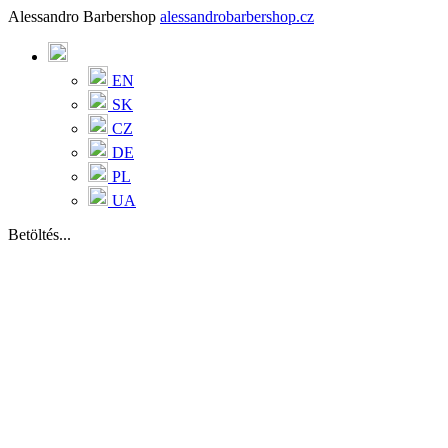
Alessandro Barbershop
alessandrobarbershop.cz
EN
SK
CZ
DE
PL
UA
Betöltés...