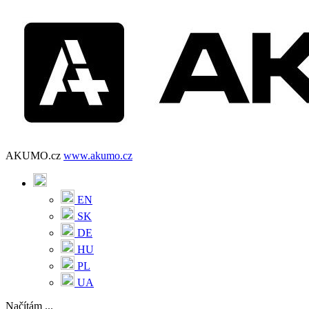
AKUMO.cz
www.akumo.cz
EN
SK
DE
HU
PL
UA
Načítám ...