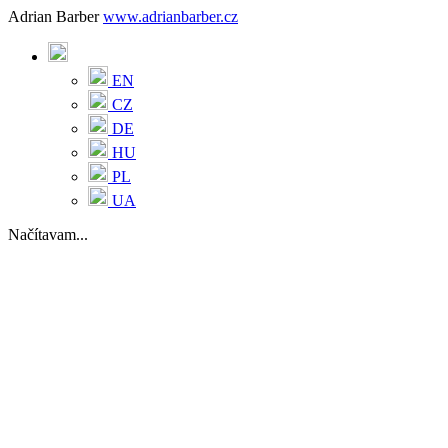
Adrian Barber
www.adrianbarber.cz
EN
CZ
DE
HU
PL
UA
Načítavam...