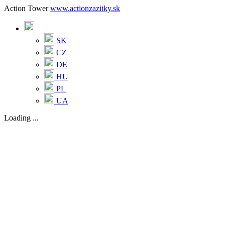
Action Tower
www.actionzazitky.sk
SK
CZ
DE
HU
PL
UA
Loading ...