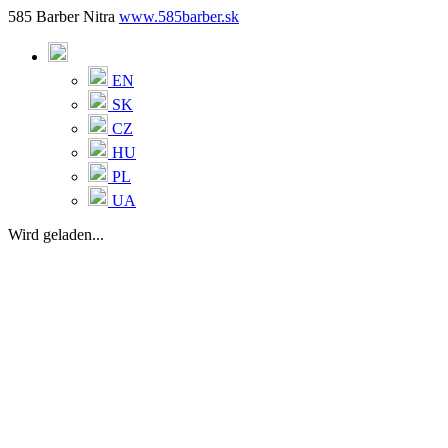
585 Barber Nitra
www.585barber.sk
EN
SK
CZ
HU
PL
UA
Wird geladen...