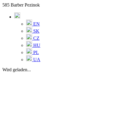
585 Barber Pezinok
EN
SK
CZ
HU
PL
UA
Wird geladen...