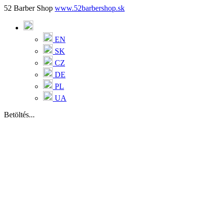
52 Barber Shop
www.52barbershop.sk
EN
SK
CZ
DE
PL
UA
Betöltés...