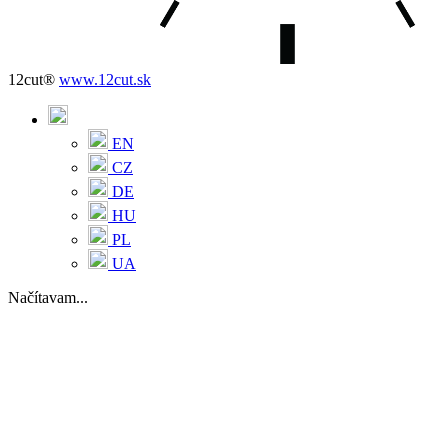
12cut®
www.12cut.sk
EN
CZ
DE
HU
PL
UA
Načítavam...